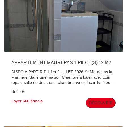
APPARTEMENT MAUREPAS 1 PIÈCE(S) 12 M2
DISPO A PARTIR DU 1er JUILLET 2026 *** Maurepas la
Marnière, dans une maison Chambre à louer avec coin
repas, salle de douche et chambre avec placards. Très
bon état général. Chauffage et eau compris dans le loyer.
Ref. : 6
Honoraire: visite + constitution du dossier + état des lieux:
156 €. Pour visiter contacter Vincent Gomez au
Loyer 600 €/mois
DÉCOUVRIR
06.68.89.50.60 (Garant obligatoire) IDEAL POUR UN
ETUDIANT.