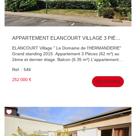
APPARTEMENT ELANCOURT VILLAGE 3 PIÈCES 62 M²
ELANCOURT Village " Le Domaine de l'HERMANDERIE"
Grand standing 2015. Appartement 3 Pièces (62 m²) au
2ème et dernier étage. Balcon (6.35 m²) L'appartement
est neuf et n'a jamais eu d'occupants ! ( Affaire rare !)
Ref. : 546
places de places de parking dont une couverte.
Résidence privée . Chauffage Gaz individuelle. Contactez
252 000 €
DÉCOUVRIR
Patrick Hervé ? Agent commercial (RSAC Versailles 410
891 642) pour une visite !