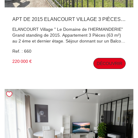
APT DE 2015 ELANCOURT VILLAGE 3 PIÈCES 63 M²
ELANCOURT Village " Le Domaine de l'HERMANDERIE"
Grand standing de 2015. Appartement 3 Pièces (63 m²)
au 2 éme et dernier étage. Séjour donnant sur un Balcon
orienté : SUD face à un bois. Aucun vis à vis. Cuisine
Ref. : 660
meublée ouverte sur le séjour. 2 Chambres avec
placards. 1 Salle de bains (sèche serviette) 1 wc séparé 1
220 000 €
DÉCOUVRIR
Place de parking couverte privée. 1 Place de parking
extérieur privée. Résidence privée . Chauffage Gaz
individuelle. Contactez Patrick Hervé , Agent commercial
(RSAC Versailles 410 891 642) pour une visite !