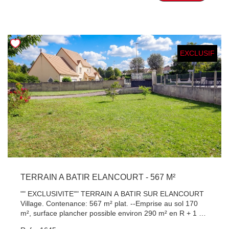
de 2013. C'EST UNE AFFAIRE Á VISITER ! (Copro. de 10
Performance énergétique DPE : 162 kWh/m²/an.
lots principaux, charges 2032€/an, (Honoraires de 5%
Estimation des dépenses annuelles d'énergie : entre 1
inclus à charge vendeur), (L-OURARI : 06.88.82.70.08 -
530 € et 2 120 € (années de référence 2021, 2022 et
Agent Co- Immatriculé au RSAC de Versailles (419 827
2023, abonnements compris). Les informations sur les
381).
risques auxquels ce bien est exposé sont disponibles sur
EXCLUSIF
le site Géorisques. Un appartement rare par ses volumes,
sa fonctionnalité et sa situation centrale, offrant un cadre
de vie agréable où tout peut se faire à pied. Une
opportunité à découvrir sans tarder. Contactez Patrick
HERVE, Agent Commercial ? RSAC de Versailles n°410
891 642
TERRAIN A BATIR ELANCOURT - 567 M²
"" EXCLUSIVITE"" TERRAIN A BATIR SUR ELANCOURT
Village. Contenance: 567 m² plat. --Emprise au sol 170
m², surface plancher possible environ 290 m² en R + 1 +
combles. ~ Façade: 32 m. Terrain en façade (directement