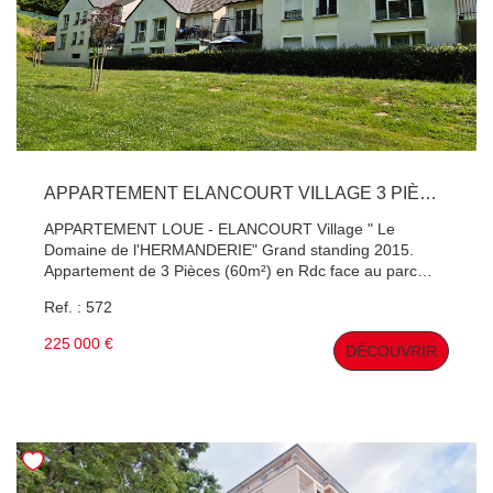
APPARTEMENT ELANCOURT VILLAGE 3 PIÈCES 60 M²
APPARTEMENT LOUE - ELANCOURT Village " Le
Domaine de l'HERMANDERIE" Grand standing 2015.
Appartement de 3 Pièces (60m²) en Rdc face au parc
orienté SUD. Balcon 7.23 m². 2 Places de places de
Ref. : 572
parking dont une couverte. Résidence privée . Chauffage
Gaz individuelle. Appartement loué : échéance du bail :
225 000 €
DÉCOUVRIR
30/09/2027 Montant du loyer : 1 100 € CC/mois
Contactez Patrick Hervé , Agent commercial (RSAC
Versailles 410 891 642) pour une visite !