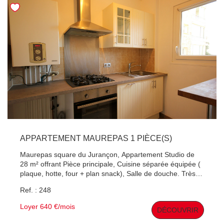
APPARTEMENT MAUREPAS 1 PIÈCE(S)
Maurepas square du Jurançon, Appartement Studio de
28 m² offrant Pièce principale, Cuisine séparée équipée (
plaque, hotte, four + plan snack), Salle de douche. Très
bon état général. Chauffage gaz de ville, Fenêtres PVC .
Ref. : 248
Ascenseur et gardien dans la copropriété. A 10 min de la
gare SNCF et des commerces. Constitution du dossier:
Loyer 640 €/mois
DÉCOUVRIR
270 € / état des lieux : 81 €. Assurance loyer impayé:
locataire en CDI avec revenus de 3* le montant du loyer.