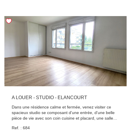
Pour les visites, contactez Vincent Gomez au
06.68.89.50.60 DISPONIBLE A PARTIR DU 3 AOUT 2026
A LOUER - STUDIO - ELANCOURT
Dans une résidence calme et fermée, venez visiter ce
spacieux studio se composant d'une entrée, d'une belle
pièce de vie avec son coin cuisine et placard, une salle
d'eau avec WC. Vous disposez également d'un parking
Ref. : 684
extérieur privatif. Bus desservant la gare de La Verrière et