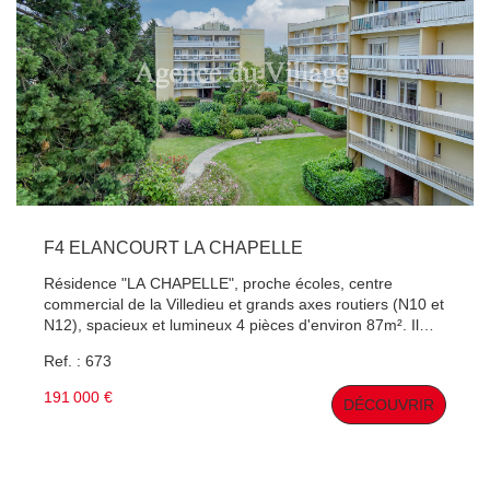
F4 ELANCOURT LA CHAPELLE
Résidence "LA CHAPELLE", proche écoles, centre
commercial de la Villedieu et grands axes routiers (N10 et
N12), spacieux et lumineux 4 pièces d'environ 87m². Il
offre : entrée, pièce à vivre avec possibilité séjour double
Ref. : 673
de 32m², avec cuisine semi-ouverte (U.S. possible), 3
chambres, salle de bains, WC séparés et nombreux
191 000 €
DÉCOUVRIR
rangements. Une cave et un parking en sous sol sécurisé
complètent ce bien. Charges : eau froide/chaude,
chauffage, gardien, ascenseur, espace vert, etc..
3360€/an, honoraires vendeur, 226 lots de copropriétés.