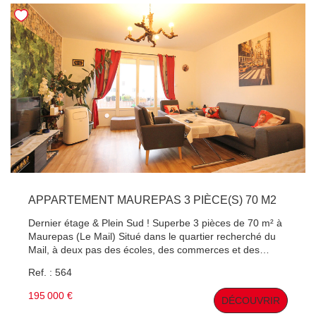
COUP DE COEUR ASSURE ! Conformément au code
monétaire et financier (art. 561.5), nous vous remercions
de vous munir de votre carte d'identité afin d'organiser
une visite.
APPARTEMENT MAUREPAS 3 PIÈCE(S) 70 M2
Dernier étage & Plein Sud ! Superbe 3 pièces de 70 m² à
Maurepas (Le Mail) Situé dans le quartier recherché du
Mail, à deux pas des écoles, des commerces et des
transports, venez découvrir ce lumineux appartement de
Ref. : 564
3 pièces en dernier étage avec ascenseur. Le gros point
fort ? La copropriété bénéficie d'un ravalement
195 000 €
DÉCOUVRIR
entièrement neuf ! Vous achetez l'esprit tranquille, sans