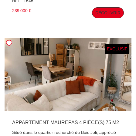
Ref. : 1645
sur rue). ~ Libre de constructeur. ~Contactez PATRICK
HERVE, Agent Commercial Immatriculé au RSAC de
239 000 €
DÉCOUVRIR
Versailles (410 891 642).
EXCLUSIF
APPARTEMENT MAUREPAS 4 PIÈCE(S) 75 M2
Situé dans le quartier recherché du Bois Joli, apprécié