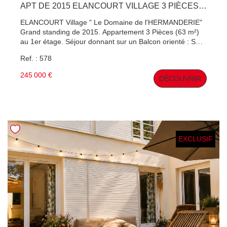
APT DE 2015 ELANCOURT VILLAGE 3 PIÈCES 63 M²
ELANCOURT Village " Le Domaine de l'HERMANDERIE"
Grand standing de 2015. Appartement 3 Pièces (63 m²)
au 1er étage. Séjour donnant sur un Balcon orienté : SUD
face à un bois. Aucun vis à vis. Cuisine meublée ouverte
Ref. : 578
sur le séjour. 2 Chambres avec placards. 1 Salle de bains
(sèche serviette) 1 wc séparé 1 Place de parking
245 000 €
DÉCOUVRIR
extérieur privé. Résidence privée . Chauffage Gaz
individuelle. Contactez Patrick Hervé , Agent commercial
(RSAC Versailles 410 891 642) pour une visite !
EXCLUSIF