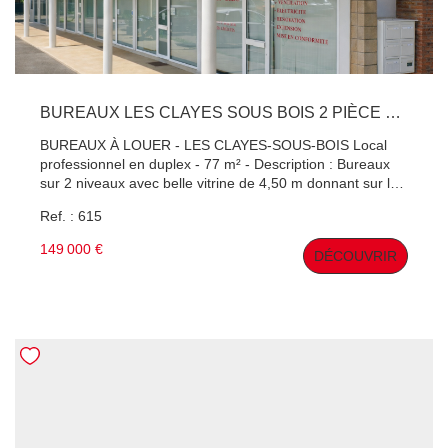
BUREAUX LES CLAYES SOUS BOIS 2 PIÈCE 42 M² + 35 M² REMISE
BUREAUX À LOUER - LES CLAYES-SOUS-BOIS Local
professionnel en duplex - 77 m² - Description : Bureaux
sur 2 niveaux avec belle vitrine de 4,50 m donnant sur la
rue. - Rez-de-chaussée : espace open space de 40 m²,
Ref. : 615
WC avec lave-main. - Sous-sol : vaste espace de 35 m²
pouvant accueillir bureaux supplémentaires, salle de
149 000 €
DÉCOUVRIR
réunion, stockage, archives ou coin cuisine/détente.
Avantages : - Très faibles charges de copropriété : 76
€/mois - Proximité immédiate du centre-ville et de la gare
- Duplex fonctionnel et modulable selon vos besoins
Contact : Patrick Hervé, Agent Commercial, RSAC
Versailles 410 891 642