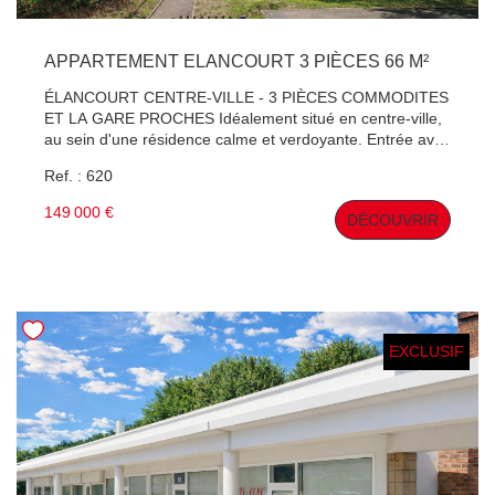
APPARTEMENT ELANCOURT 3 PIÈCES 66 M²
ÉLANCOURT CENTRE-VILLE - 3 PIÈCES COMMODITES
ET LA GARE PROCHES Idéalement situé en centre-ville,
au sein d'une résidence calme et verdoyante. Entrée avec
placard. Séjour lumineux, sans aucun vis-à-vis. La cuisine
Ref. : 620
est équipée. L'espace nuit offre deux chambres, une salle
de bains et des WC séparés ainsi qu'un dressing. À
149 000 €
DÉCOUVRIR
proximité immédiate des écoles et commerces, avec
lignes de bus sur place et gare accessible. TRAVAUX A
PREVOIR ! Contact : Patrick Hervé, Agent Commercial
immatriculé au RSAC de Versailles n°410 891 642
EXCLUSIF