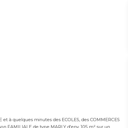
ME et à quelques minutes des ECOLES, des COMMERCES
aison FAMILIALE de type MARLY d'env. 105 m² sur un