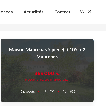
gences
Actualités
Contact
Maison Maurepas 5 pièce(s) 105 m2
Maurepas
369 000 €
product.price.fees_charges.teaser
105
m²
5
pièce(s)
Réf :
625