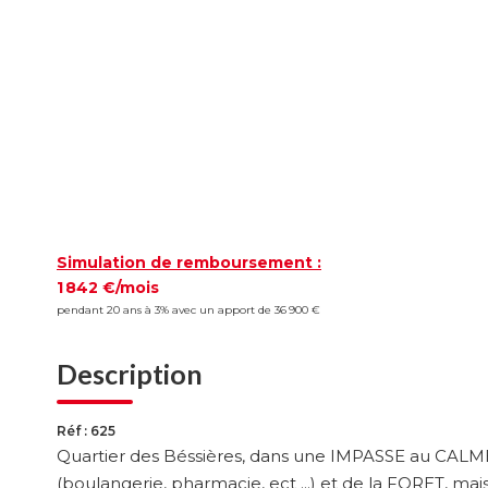
Simulation de remboursement :
1 842 €/mois
pendant 20 ans à 3% avec un apport de 36 900 €
Description
Réf : 625
Quartier des Béssières, dans une IMPASSE au CAL
(boulangerie, pharmacie, ect ...) et de la FORET, m