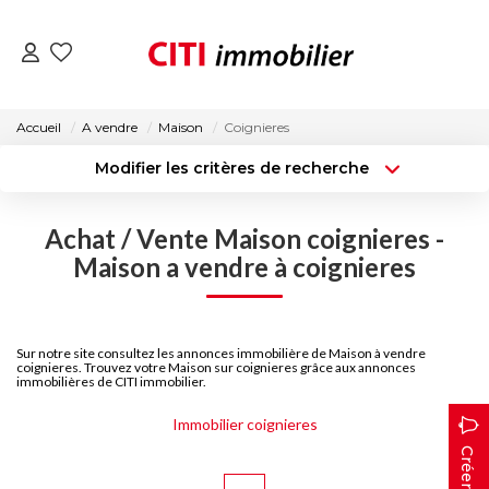
VENTES
Accueil
A vendre
Maison
Coignieres
Modifier les critères de recherche
LOCATIONS
Type de transaction
Localisation
Acheter
Localisation
Achat / Vente Maison coignieres -
Type de bien
ESTIMATION
Surface min
Sélectionnez...
Maison a vendre à coignieres
NOS AGENCES
Budget max
Plus de critères
Sur notre site consultez les annonces immobilière de Maison à vendre
Créer une alerte
coignieres. Trouvez votre Maison sur coignieres grâce aux annonces
ACTUALITÉS
immobilières de CITI immobilier.
Immobilier coignieres
CONTACT