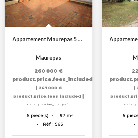
Appartement Maurepas 5 pièce(s) 97 m2
Maurepas
M
260 000 €
22
product.price.fees_included
product.p
|
|
247 000 €
|
product.price.fees_included
product.pr
product.price.fees_charges.full
product.pr
97
m²
5
pièce(s)
5
pièce
Réf :
563