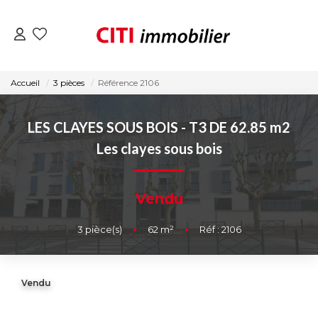
VENTES
Accueil
3 pièces
Référence 2106
LOCATIONS
LES CLAYES SOUS BOIS - T3 DE 62.85 m2
Les clayes sous bois
ESTIMATION
Vendu
NOS AGENCES
3
pièce(s)
•
62
m²
•
Réf : 2106
ACTUALITÉS
CONTACT
Vendu