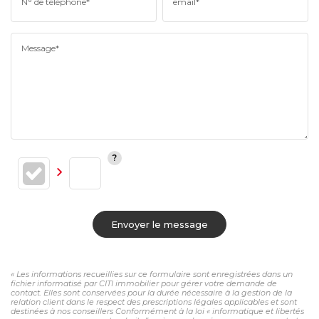
N° de téléphone*
email*
Message*
Envoyer le message
« Les informations recueillies sur ce formulaire sont enregistrées dans un
fichier informatisé par CITI immobilier pour gérer votre demande de
contact. Elles sont conservées pour la durée nécessaire à la gestion de la
relation client dans le respect des prescriptions légales applicables et sont
destinées à nos conseillers Conformément à la loi « informatique et libertés