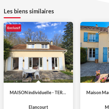
Les biens similaires
Exclusif
MAISON individuelle - TERRAIN de + 1000m² ELANCOURT village
Elancourt
M