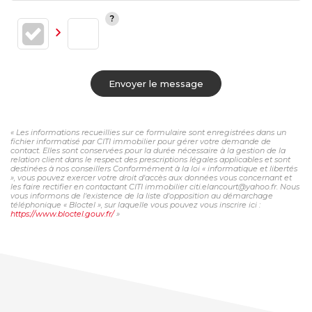
Envoyer le message
« Les informations recueillies sur ce formulaire sont enregistrées dans un
fichier informatisé par CITI immobilier pour gérer votre demande de
contact. Elles sont conservées pour la durée nécessaire à la gestion de la
relation client dans le respect des prescriptions légales applicables et sont
destinées à nos conseillers Conformément à la loi « informatique et libertés
», vous pouvez exercer votre droit d'accès aux données vous concernant et
les faire rectifier en contactant CITI immobilier citi.elancourt@yahoo.fr. Nous
vous informons de l'existence de la liste d'opposition au démarchage
téléphonique « Bloctel », sur laquelle vous pouvez vous inscrire ici :
https://www.bloctel.gouv.fr/
»