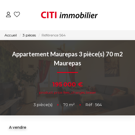
VENTES
Accueil
3 pièces
Référence 564
LOCATIONS
Appartement Maurepas 3 pièce(s) 70 m2
Maurepas
ESTIMATION
195 000 €
NOS AGENCES
product.price.fees_charges.teaser
ACTUALITÉS
3
pièce(s)
•
70
m²
•
Réf : 564
CONTACT
A vendre