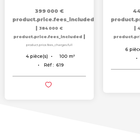
399 000 €
44
product.price.fees_included
product.p
|
|
384 000 €
|
product.price.fees_included
product.pr
product.price.fees_charges.full
6
pièc
100
m²
4
pièce(s)
Réf :
619