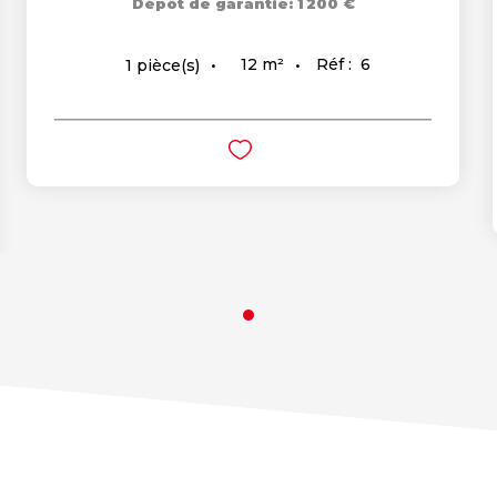
Dépôt de garantie: 1 200 €
12
m²
Réf :
6
1
pièce(s)