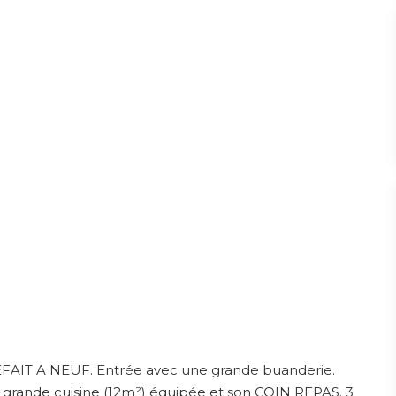
T A NEUF. Entrée avec une grande buanderie.
, grande cuisine (12m²) équipée et son COIN REPAS. 3