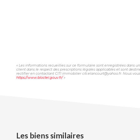
« Les informations recueillies sur ce formulaire sont enregistrées dans u
client dans le respect des prescriptions légales applicables et sont desti
rectifier en contactant CITI immobilier citi.elancourt@yahoo.fr. Nous vous
https://www.bloctel.gouv.fr/
»
Les biens similaires