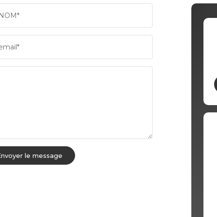
NOM*
email*
Envoyer le message