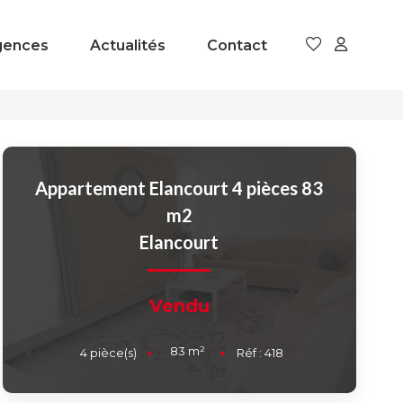
gences
Actualités
Contact
Appartement Elancourt 4 pièces 83
m2
Elancourt
Vendu
83
m²
4
pièce(s)
Réf :
418