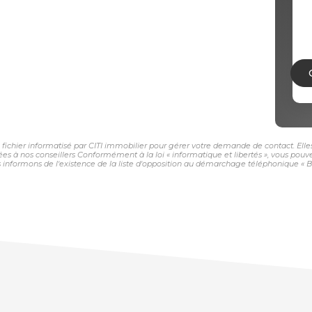
n fichier informatisé par CITI immobilier pour gérer votre demande de contact. Elle
nées à nos conseillers Conformément à la loi « informatique et libertés », vous pou
 informons de l'existence de la liste d'opposition au démarchage téléphonique « Bloc