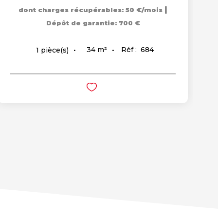
|
dont charges récupérables: 50 €/mois
Dépôt de garantie: 700 €
34
m²
Réf :
684
1
pièce(s)