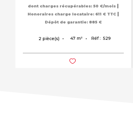
|
dont charges récupérables: 50 €/mois
|
Honoraires charge locataire: 611 € TTC
Dépôt de garantie: 885 €
47
m²
Réf :
529
2
pièce(s)