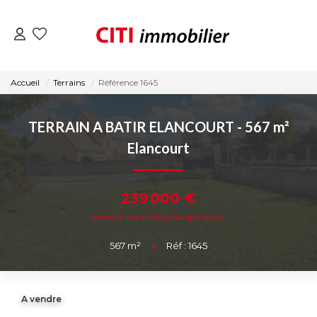
VENTES
Accueil
Terrains
Référence 1645
LOCATIONS
TERRAIN A BATIR ELANCOURT - 567 m²
Elancourt
ESTIMATION
239 000 €
NOS AGENCES
product.price.fees_charges.teaser
ACTUALITÉS
567
m²
•
Réf : 1645
CONTACT
A vendre