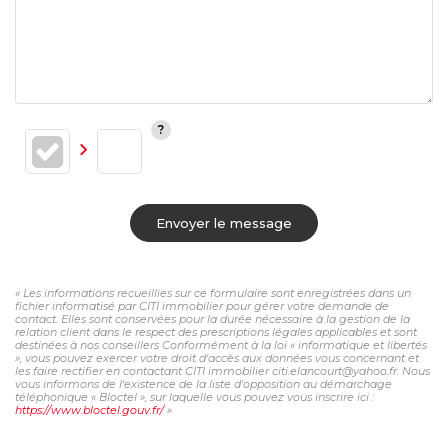
Envoyer le message
« Les informations recueillies sur ce formulaire sont enregistrées dans un
fichier informatisé par CITI immobilier pour gérer votre demande de
contact. Elles sont conservées pour la durée nécessaire à la gestion de la
relation client dans le respect des prescriptions légales applicables et sont
destinées à nos conseillers Conformément à la loi « informatique et libertés
», vous pouvez exercer votre droit d'accès aux données vous concernant et
les faire rectifier en contactant CITI immobilier citi.elancourt@yahoo.fr. Nous
vous informons de l'existence de la liste d'opposition au démarchage
téléphonique « Bloctel », sur laquelle vous pouvez vous inscrire ici :
https://www.bloctel.gouv.fr/
»