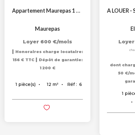
Appartement Maurepas 1 pièce(s) 12 m2
Maurepas
E
Loyer 600 €/mois
Loyer
cha
|
Honoraires charge locataire:
|
156 € TTC
Dépôt de garantie:
dont charg
1 200 €
50 €/m
gara
12
m²
Réf :
6
1
pièce(s)
1
pièc