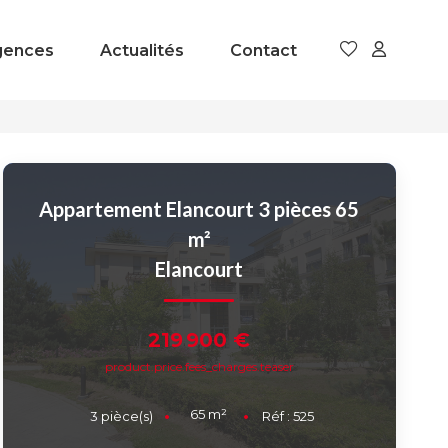
gences
Actualités
Contact
Appartement Elancourt 3 pièces 65
m²
Elancourt
219 900 €
product.price.fees_charges.teaser
65
m²
3
pièce(s)
Réf :
525