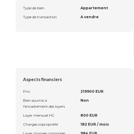
Type de bien
Appartement
Type de transaction
A vendre
Aspects financiers
Prix
219900 EUR
Bien soumis à
Non
l'encadrement des loyers
Loyer mensuel HC
800 EUR
Charges copropriété
182 EUR / mois
Loyer charges comprises
984 EUR