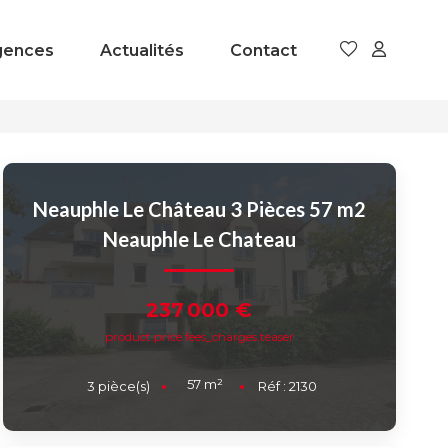
gences
Actualités
Contact
Neauphle Le Château 3 Pièces 57 m2
Neauphle Le Chateau
237 000 €
product.price.fees_charges.teaser
57
m²
3
pièce(s)
Réf :
2130