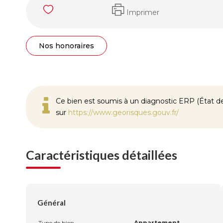
Imprimer
Nos honoraires
Ce bien est soumis à un diagnostic ERP (État des
sur
https://www.georisques.gouv.fr/
Caractéristiques détaillées
Général
Type de bien
Appartement