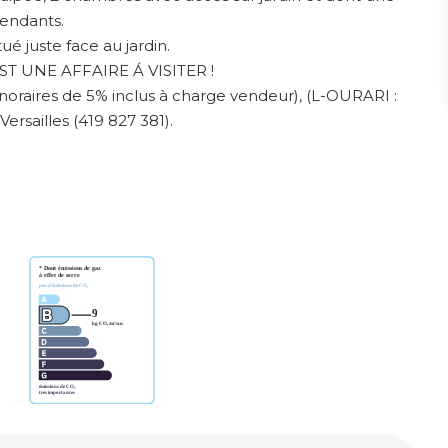
endants.
 juste face au jardin.
'EST UNE AFFAIRE Á VISITER !
onoraires de 5% inclus à charge vendeur), (L-OURARI :
rsailles (419 827 381).