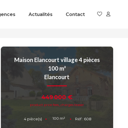
gences
Actualités
Contact
Maison Elancourt village 4 pièces
100 m²
Elancourt
449 000 €
product.price.fees_charges.teaser
100
m²
4
pièce(s)
Réf :
608