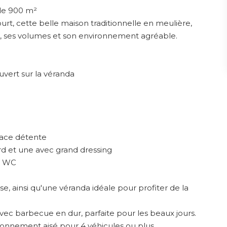
 de 900 m²
urt, cette belle maison traditionnelle en meulière,
té, ses volumes et son environnement agréable.
vert sur la véranda
pace détente
rd et une avec grand dressing
et WC
, ainsi qu'une véranda idéale pour profiter de la
avec barbecue en dur, parfaite pour les beaux jours.
onnement aisé pour 4 véhicules ou plus.