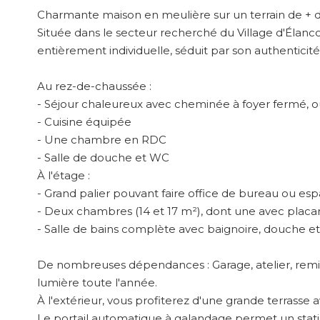
Charmante maison en meulière sur un terrain de +
Située dans le secteur recherché du Village d'Élanco
entièrement individuelle, séduit par son authentici
Au rez-de-chaussée :
- Séjour chaleureux avec cheminée à foyer fermé, ou
- Cuisine équipée
- Une chambre en RDC
- Salle de douche et WC
À l'étage :
- Grand palier pouvant faire office de bureau ou es
- Deux chambres (14 et 17 m²), dont une avec placa
- Salle de bains complète avec baignoire, douche 
De nombreuses dépendances : Garage, atelier, remise
lumière toute l'année.
À l'extérieur, vous profiterez d'une grande terrasse 
Le portail automatique à galandage permet un stati