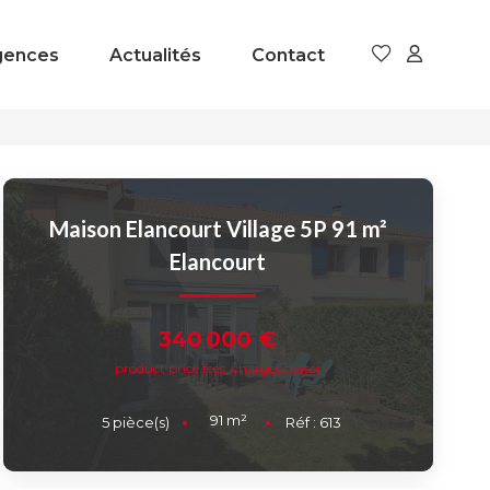
gences
Actualités
Contact
Maison Elancourt Village 5P 91 m²
Elancourt
340 000 €
product.price.fees_charges.teaser
91
m²
5
pièce(s)
Réf :
613