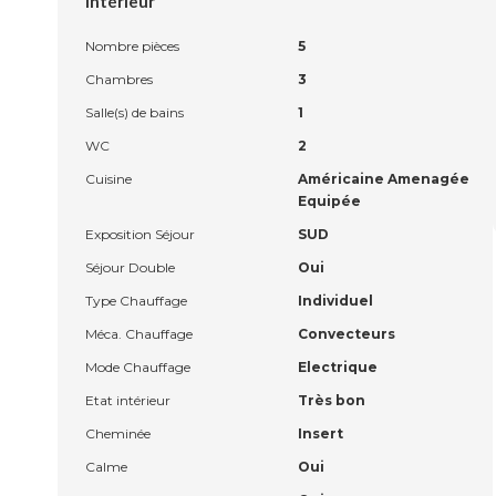
Intérieur
Nombre pièces
5
Chambres
3
Salle(s) de bains
1
WC
2
Cuisine
Américaine Amenagée
Equipée
Exposition Séjour
SUD
Séjour Double
Oui
Type Chauffage
Individuel
Méca. Chauffage
Convecteurs
Mode Chauffage
Electrique
Etat intérieur
Très bon
Cheminée
Insert
Calme
Oui