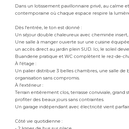
Dans un lotissement pavillonnaire privé, au calme e
contemporaine où chaque espace respire la lumière e
Dès l'entrée, le ton est donné :
Un séjour double chaleureux avec cheminée insert, pa
Une salle à manger ouverte sur une cuisine équipée
un accès direct au jardin plein SUD. Ici, le soleil dev
Buanderie pratique et WC complètent le rez-de-ch
À l'étage :
Un palier distribue 3 belles chambres, une salle d
organisation sans compromis.
À l'extérieur :
Terrain entièrement clos, terrasse conviviale, grand 
profiter des beaux jours sans contraintes.
Un garage indépendant avec électricité vient parfai
Côté vie quotidienne :
- 2 lignes de bus sur place