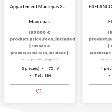
Appartement Maurepas 3 pièce(s) 70 m2
Maurepas
E
195 000 €
1
product.price.fees_included
product.p
|
|
185 000 €
|
product.price.fees_included
product.pr
product.price.fees_charges.full
product.pr
70
m²
3
pièce(s)
4
pièc
Réf :
564