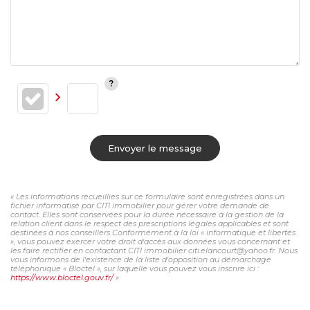
Envoyer le message
« Les informations recueillies sur ce formulaire sont enregistrées dans un
fichier informatisé par CITI immobilier pour gérer votre demande de
contact. Elles sont conservées pour la durée nécessaire à la gestion de la
relation client dans le respect des prescriptions légales applicables et sont
destinées à nos conseillers Conformément à la loi « informatique et libertés
», vous pouvez exercer votre droit d'accès aux données vous concernant et
les faire rectifier en contactant CITI immobilier citi.elancourt@yahoo.fr. Nous
vous informons de l'existence de la liste d'opposition au démarchage
téléphonique « Bloctel », sur laquelle vous pouvez vous inscrire ici :
https://www.bloctel.gouv.fr/
»