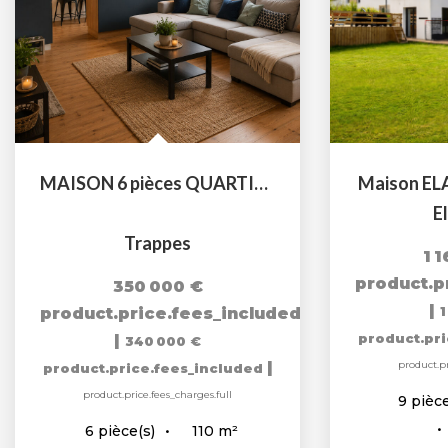
MAISON 6 pièces QUARTIER PAVILLONNAIRE
Maison EL
E
Trappes
1 
product.p
350 000 €
|
product.price.fees_included
1
|
product.pr
340 000 €
|
product.pr
product.price.fees_included
product.price.fees_charges.full
9
pièce
110
m²
6
pièce(s)