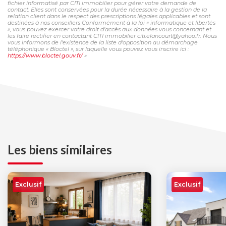
fichier informatisé par CITI immobilier pour gérer votre demande de
contact. Elles sont conservées pour la durée nécessaire à la gestion de la
relation client dans le respect des prescriptions légales applicables et sont
destinées à nos conseillers Conformément à la loi « informatique et libertés
», vous pouvez exercer votre droit d'accès aux données vous concernant et
les faire rectifier en contactant CITI immobilier citi.elancourt@yahoo.fr. Nous
vous informons de l'existence de la liste d'opposition au démarchage
téléphonique « Bloctel », sur laquelle vous pouvez vous inscrire ici :
https://www.bloctel.gouv.fr/
»
Les biens similaires
Exclusif
Exclusif