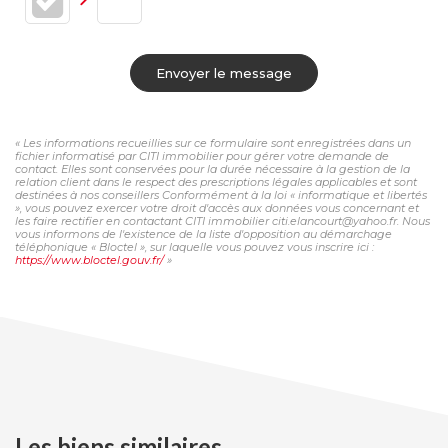
Envoyer le message
« Les informations recueillies sur ce formulaire sont enregistrées dans un
fichier informatisé par CITI immobilier pour gérer votre demande de
contact. Elles sont conservées pour la durée nécessaire à la gestion de la
relation client dans le respect des prescriptions légales applicables et sont
destinées à nos conseillers Conformément à la loi « informatique et libertés
», vous pouvez exercer votre droit d'accès aux données vous concernant et
les faire rectifier en contactant CITI immobilier citi.elancourt@yahoo.fr. Nous
vous informons de l'existence de la liste d'opposition au démarchage
téléphonique « Bloctel », sur laquelle vous pouvez vous inscrire ici :
https://www.bloctel.gouv.fr/
»
Les biens similaires