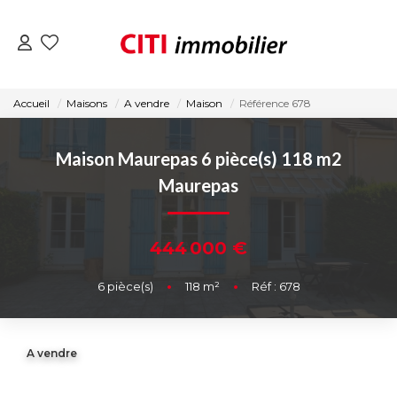
VENTES
Accueil
Maisons
A vendre
Maison
Référence 678
LOCATIONS
Maison Maurepas 6 pièce(s) 118 m2
Maurepas
ESTIMATION
444 000 €
NOS AGENCES
6
pièce(s)
•
118
m²
•
Réf : 678
ACTUALITÉS
CONTACT
A vendre