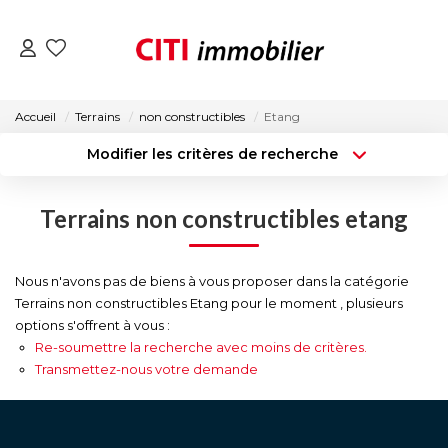
VENTES
Accueil
Terrains
non constructibles
Etang
Modifier les critères de recherche
LOCATIONS
Type de transaction
Localisation
Acheter
Localisation
Terrains non constructibles etang
Type de bien
ESTIMATION
Surface min
Sélectionnez...
NOS AGENCES
Nous n'avons pas de biens à vous proposer dans la catégorie
Budget max
Plus de critères
Terrains non constructibles Etang pour le moment , plusieurs
options s'offrent à vous :
Créer une alerte
ACTUALITÉS
Re-soumettre la recherche avec moins de critères.
Transmettez-nous votre demande
CONTACT