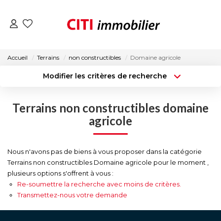
VENTES
Accueil
Terrains
non constructibles
Domaine agricole
Modifier les critères de recherche
LOCATIONS
Type de transaction
Localisation
Acheter
Localisation
Terrains non constructibles domaine
Type de bien
ESTIMATION
Surface min
Sélectionnez...
agricole
NOS AGENCES
Budget max
Plus de critères
Nous n'avons pas de biens à vous proposer dans la catégorie
Terrains non constructibles Domaine agricole pour le moment ,
Créer une alerte
ACTUALITÉS
plusieurs options s'offrent à vous :
Re-soumettre la recherche avec moins de critères.
Transmettez-nous votre demande
CONTACT