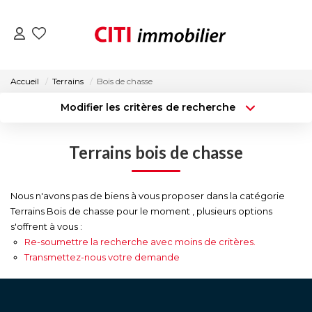
VENTES
Accueil
Terrains
Bois de chasse
Modifier les critères de recherche
LOCATIONS
Type de transaction
Localisation
Acheter
Localisation
Terrains bois de chasse
Type de bien
ESTIMATION
Surface min
Sélectionnez...
NOS AGENCES
Nous n'avons pas de biens à vous proposer dans la catégorie
Budget max
Plus de critères
Terrains Bois de chasse pour le moment , plusieurs options
s'offrent à vous :
Créer une alerte
ACTUALITÉS
Re-soumettre la recherche avec moins de critères.
Transmettez-nous votre demande
CONTACT