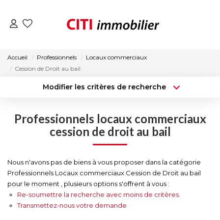
VENTES
Accueil
Professionnels
Locaux commerciaux
Cession de Droit au bail
LOCATIONS
Modifier les critères de recherche
Type de transaction
Localisation
Acheter
Localisation
ESTIMATION
Professionnels locaux commerciaux
Type de bien
Surface min
Sélectionnez...
cession de droit au bail
NOS AGENCES
Budget max
Plus de critères
Nous n'avons pas de biens à vous proposer dans la catégorie
ACTUALITÉS
Professionnels Locaux commerciaux Cession de Droit au bail
Créer une alerte
pour le moment , plusieurs options s'offrent à vous :
Re-soumettre la recherche avec moins de critères.
CONTACT
Transmettez-nous votre demande