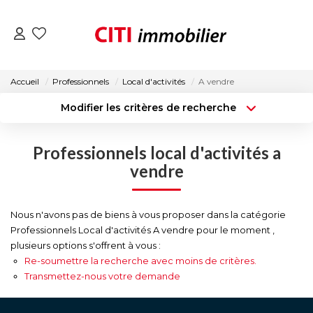
VENTES
Accueil
Professionnels
Local d'activités
A vendre
Modifier les critères de recherche
LOCATIONS
Type de transaction
Localisation
Acheter
Localisation
Professionnels local d'activités a
Type de bien
ESTIMATION
Surface min
Sélectionnez...
vendre
NOS AGENCES
Budget max
Plus de critères
Nous n'avons pas de biens à vous proposer dans la catégorie
Professionnels Local d'activités A vendre pour le moment ,
Créer une alerte
ACTUALITÉS
plusieurs options s'offrent à vous :
Re-soumettre la recherche avec moins de critères.
Transmettez-nous votre demande
CONTACT