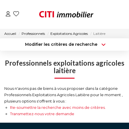
VENTES
Accueil
Professionnels
Exploitations Agricoles
Laitière
Modifier les critères de recherche
LOCATIONS
Type de transaction
Localisation
Acheter
Localisation
Professionnels exploitations agricoles
Type de bien
ESTIMATION
Surface min
Sélectionnez...
laitière
NOS AGENCES
Budget max
Plus de critères
Nous n'avons pas de biens à vous proposer dans la catégorie
Professionnels Exploitations Agricoles Laitière pour le moment ,
Créer une alerte
ACTUALITÉS
plusieurs options s'offrent à vous :
Re-soumettre la recherche avec moins de critères.
Transmettez-nous votre demande
CONTACT