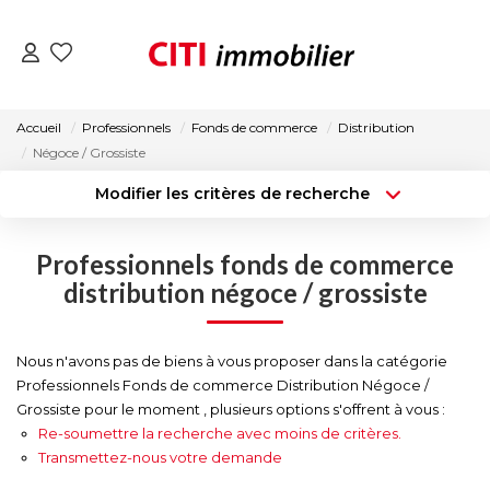
VENTES
Accueil
Professionnels
Fonds de commerce
Distribution
Négoce / Grossiste
LOCATIONS
Modifier les critères de recherche
Type de transaction
Localisation
Acheter
Localisation
ESTIMATION
Professionnels fonds de commerce
Type de bien
Surface min
Sélectionnez...
distribution négoce / grossiste
NOS AGENCES
Budget max
Plus de critères
Nous n'avons pas de biens à vous proposer dans la catégorie
ACTUALITÉS
Professionnels Fonds de commerce Distribution Négoce /
Créer une alerte
Grossiste pour le moment , plusieurs options s'offrent à vous :
Re-soumettre la recherche avec moins de critères.
CONTACT
Transmettez-nous votre demande