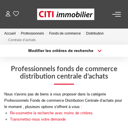
VENTES
Accueil
Professionnels
Fonds de commerce
Distribution
Centrale d’achats
LOCATIONS
Modifier les critères de recherche
Localisation
Type de transaction
ESTIMATION
Surface min
Type de bien
Professionnels fonds de commerce
distribution centrale d’achats
Plus de critères
Budget max
NOS AGENCES
Créer une alerte
Nous n'avons pas de biens à vous proposer dans la catégorie
ACTUALITÉS
Professionnels Fonds de commerce Distribution Centrale d’achats pour
le moment , plusieurs options s'offrent à vous :
Re-soumettre la recherche avec moins de critères.
CONTACT
Transmettez-nous votre demande