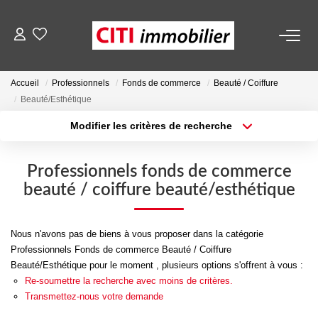
VENTES
Accueil
Professionnels
Fonds de commerce
Beauté / Coiffure
Beauté/Esthétique
LOCATIONS
Modifier les critères de recherche
Localisation
Type de transaction
ESTIMATION
Surface min
Type de bien
Professionnels fonds de commerce
beauté / coiffure beauté/esthétique
Plus de critères
Budget max
NOS AGENCES
Créer une alerte
Nous n'avons pas de biens à vous proposer dans la catégorie
ACTUALITÉS
Professionnels Fonds de commerce Beauté / Coiffure
Beauté/Esthétique pour le moment , plusieurs options s'offrent à vous :
Re-soumettre la recherche avec moins de critères.
CONTACT
Transmettez-nous votre demande