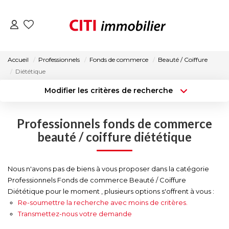
VENTES
Accueil
Professionnels
Fonds de commerce
Beauté / Coiffure
Diététique
LOCATIONS
Modifier les critères de recherche
Type de transaction
Localisation
Acheter
Localisation
ESTIMATION
Professionnels fonds de commerce
Type de bien
Surface min
Sélectionnez...
beauté / coiffure diététique
NOS AGENCES
Budget max
Plus de critères
Nous n'avons pas de biens à vous proposer dans la catégorie
ACTUALITÉS
Professionnels Fonds de commerce Beauté / Coiffure
Créer une alerte
Diététique pour le moment , plusieurs options s'offrent à vous :
Re-soumettre la recherche avec moins de critères.
CONTACT
Transmettez-nous votre demande