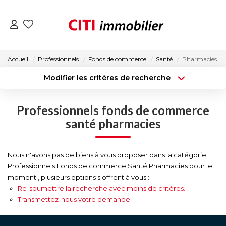
VENTES
Accueil
Professionnels
Fonds de commerce
Santé
Pharmacies
Modifier les critères de recherche
LOCATIONS
Type de transaction
Localisation
Acheter
Localisation
Professionnels fonds de commerce
Type de bien
ESTIMATION
Surface min
Sélectionnez...
santé pharmacies
NOS AGENCES
Budget max
Plus de critères
Nous n'avons pas de biens à vous proposer dans la catégorie
Professionnels Fonds de commerce Santé Pharmacies pour le
Créer une alerte
ACTUALITÉS
moment , plusieurs options s'offrent à vous :
Re-soumettre la recherche avec moins de critères.
Transmettez-nous votre demande
CONTACT