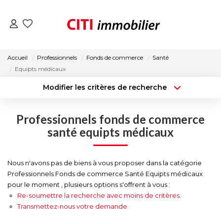
VENTES
Accueil
Professionnels
Fonds de commerce
Santé
Equipts médicaux
LOCATIONS
Modifier les critères de recherche
Type de transaction
Localisation
Acheter
Localisation
ESTIMATION
Professionnels fonds de commerce
Type de bien
Surface min
Sélectionnez...
santé equipts médicaux
NOS AGENCES
Budget max
Plus de critères
Nous n'avons pas de biens à vous proposer dans la catégorie
ACTUALITÉS
Professionnels Fonds de commerce Santé Equipts médicaux
Créer une alerte
pour le moment , plusieurs options s'offrent à vous :
Re-soumettre la recherche avec moins de critères.
CONTACT
Transmettez-nous votre demande