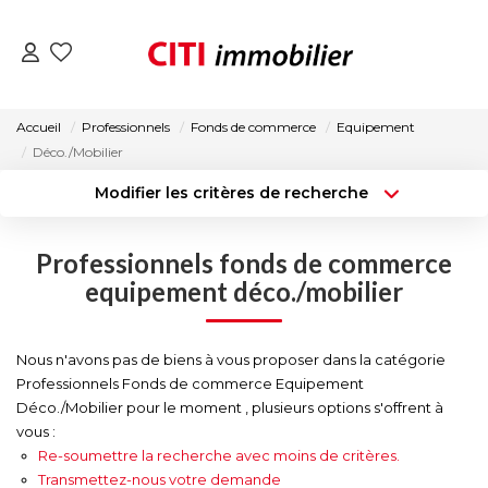
VENTES
Accueil
Professionnels
Fonds de commerce
Equipement
Déco./Mobilier
LOCATIONS
Modifier les critères de recherche
Type de transaction
Localisation
Acheter
Localisation
ESTIMATION
Professionnels fonds de commerce
Type de bien
Surface min
Sélectionnez...
equipement déco./mobilier
NOS AGENCES
Budget max
Plus de critères
Nous n'avons pas de biens à vous proposer dans la catégorie
ACTUALITÉS
Professionnels Fonds de commerce Equipement
Créer une alerte
Déco./Mobilier pour le moment , plusieurs options s'offrent à
vous :
CONTACT
Re-soumettre la recherche avec moins de critères.
Transmettez-nous votre demande