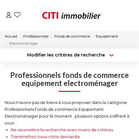
VENTES
Accueil
Professionnels
Fonds de commerce
Equipement
Electroménager
LOCATIONS
Modifier les critères de recherche
Type de transaction
Localisation
Acheter
Localisation
ESTIMATION
Professionnels fonds de commerce
Type de bien
Surface min
Sélectionnez...
equipement electroménager
NOS AGENCES
Budget max
Plus de critères
Nous n'avons pas de biens à vous proposer dans la catégorie
ACTUALITÉS
Professionnels Fonds de commerce Equipement
Créer une alerte
Electroménager pour le moment , plusieurs options s'offrent à
vous :
CONTACT
Re-soumettre la recherche avec moins de critères.
Transmettez-nous votre demande