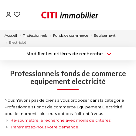
VENTES
Accueil
Professionnels
Fonds de commerce
Equipement
Electricité
LOCATIONS
Modifier les critères de recherche
Type de transaction
Localisation
Acheter
Localisation
ESTIMATION
Professionnels fonds de commerce
Type de bien
Surface min
Sélectionnez...
equipement electricité
NOS AGENCES
Budget max
Plus de critères
Nous n'avons pas de biens à vous proposer dans la catégorie
ACTUALITÉS
Professionnels Fonds de commerce Equipement Electricité
Créer une alerte
pour le moment , plusieurs options s'offrent à vous :
Re-soumettre la recherche avec moins de critères.
CONTACT
Transmettez-nous votre demande