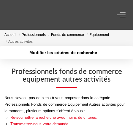
VENTES
Accueil
Professionnels
Fonds de commerce
Equipement
Autres activités
LOCATIONS
Modifier les critères de recherche
Localisation
Type de transaction
ESTIMATION
Surface min
Type de bien
Professionnels fonds de commerce
equipement autres activités
Plus de critères
Budget max
NOS AGENCES
Créer une alerte
Nous n'avons pas de biens à vous proposer dans la catégorie
ACTUALITÉS
Professionnels Fonds de commerce Equipement Autres activités pour
le moment , plusieurs options s'offrent à vous :
Re-soumettre la recherche avec moins de critères.
CONTACT
Transmettez-nous votre demande