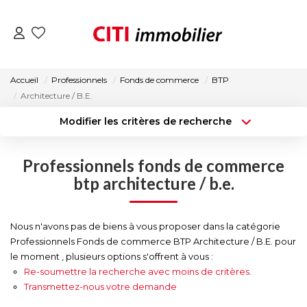
VENTES
Accueil
Professionnels
Fonds de commerce
BTP
Architecture / B.E.
LOCATIONS
Modifier les critères de recherche
Type de transaction
Localisation
Acheter
Localisation
ESTIMATION
Professionnels fonds de commerce
Type de bien
Surface min
Sélectionnez...
btp architecture / b.e.
NOS AGENCES
Budget max
Plus de critères
Nous n'avons pas de biens à vous proposer dans la catégorie
ACTUALITÉS
Professionnels Fonds de commerce BTP Architecture / B.E. pour
Créer une alerte
le moment , plusieurs options s'offrent à vous :
Re-soumettre la recherche avec moins de critères.
CONTACT
Transmettez-nous votre demande