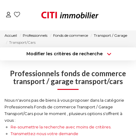
VENTES
Accueil
Professionnels
Fonds de commerce
Transport / Garage
Transport/Cars
LOCATIONS
Modifier les critères de recherche
Type de transaction
Localisation
Acheter
Localisation
ESTIMATION
Professionnels fonds de commerce
Type de bien
Surface min
Sélectionnez...
transport / garage transport/cars
NOS AGENCES
Budget max
Plus de critères
Nous n'avons pas de biens à vous proposer dans la catégorie
ACTUALITÉS
Professionnels Fonds de commerce Transport / Garage
Créer une alerte
Transport/Cars pour le moment , plusieurs options s'offrent à
vous :
CONTACT
Re-soumettre la recherche avec moins de critères.
Transmettez-nous votre demande