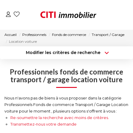
VENTES
Accueil
Professionnels
Fonds de commerce
Transport / Garage
Location voiture
LOCATIONS
Modifier les critères de recherche
Type de transaction
Localisation
Acheter
Localisation
ESTIMATION
Professionnels fonds de commerce
Type de bien
Surface min
Sélectionnez...
transport / garage location voiture
NOS AGENCES
Budget max
Plus de critères
Nous n'avons pas de biens à vous proposer dans la catégorie
ACTUALITÉS
Professionnels Fonds de commerce Transport / Garage Location
Créer une alerte
voiture pour le moment , plusieurs options s'offrent à vous :
Re-soumettre la recherche avec moins de critères.
CONTACT
Transmettez-nous votre demande