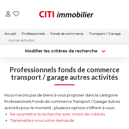
VENTES
Accueil
Professionnels
Fonds de commerce
Transport / Garage
Autres activités
LOCATIONS
Modifier les critères de recherche
Type de transaction
Localisation
Acheter
Localisation
ESTIMATION
Professionnels fonds de commerce
Type de bien
Surface min
Sélectionnez...
transport / garage autres activités
NOS AGENCES
Budget max
Plus de critères
Nous n'avons pas de biens à vous proposer dans la catégorie
ACTUALITÉS
Professionnels Fonds de commerce Transport / Garage Autres
Créer une alerte
activités pour le moment , plusieurs options s'offrent à vous :
Re-soumettre la recherche avec moins de critères.
CONTACT
Transmettez-nous votre demande