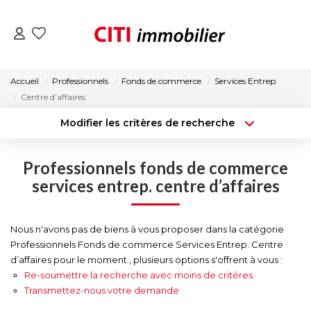
VENTES
Accueil
Professionnels
Fonds de commerce
Services Entrep.
Centre d’affaires
LOCATIONS
Modifier les critères de recherche
Type de transaction
Localisation
Acheter
Localisation
ESTIMATION
Professionnels fonds de commerce
Type de bien
Surface min
Sélectionnez...
services entrep. centre d’affaires
NOS AGENCES
Budget max
Plus de critères
Nous n'avons pas de biens à vous proposer dans la catégorie
ACTUALITÉS
Professionnels Fonds de commerce Services Entrep. Centre
Créer une alerte
d’affaires pour le moment , plusieurs options s'offrent à vous :
Re-soumettre la recherche avec moins de critères.
CONTACT
Transmettez-nous votre demande