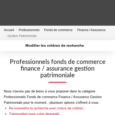
VENTES
Accueil
Professionnels
Fonds de commerce
Finance / Assurance
Gestion Patrimoniale
LOCATIONS
Modifier les critères de recherche
Localisation
Type de transaction
ESTIMATION
Surface min
Type de bien
Professionnels fonds de commerce
finance / assurance gestion
Plus de critères
Budget max
NOS AGENCES
patrimoniale
Créer une alerte
ACTUALITÉS
Nous n'avons pas de biens à vous proposer dans la catégorie
Professionnels Fonds de commerce Finance / Assurance Gestion
CONTACT
Patrimoniale pour le moment , plusieurs options s'offrent à vous :
Re-soumettre la recherche avec moins de critères.
Transmettez-nous votre demande