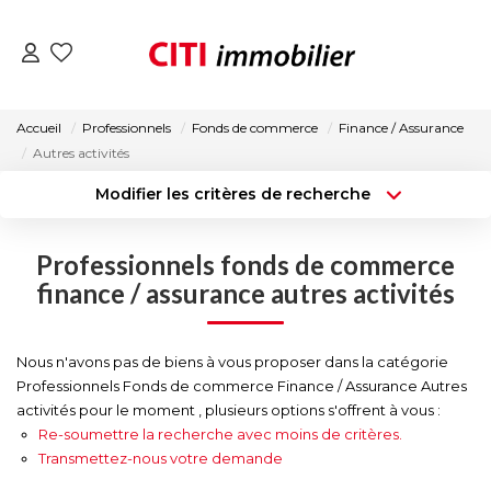
VENTES
Accueil
Professionnels
Fonds de commerce
Finance / Assurance
Autres activités
LOCATIONS
Modifier les critères de recherche
Type de transaction
Localisation
Acheter
Localisation
ESTIMATION
Professionnels fonds de commerce
Type de bien
Surface min
Sélectionnez...
finance / assurance autres activités
NOS AGENCES
Budget max
Plus de critères
Nous n'avons pas de biens à vous proposer dans la catégorie
ACTUALITÉS
Professionnels Fonds de commerce Finance / Assurance Autres
Créer une alerte
activités pour le moment , plusieurs options s'offrent à vous :
Re-soumettre la recherche avec moins de critères.
CONTACT
Transmettez-nous votre demande