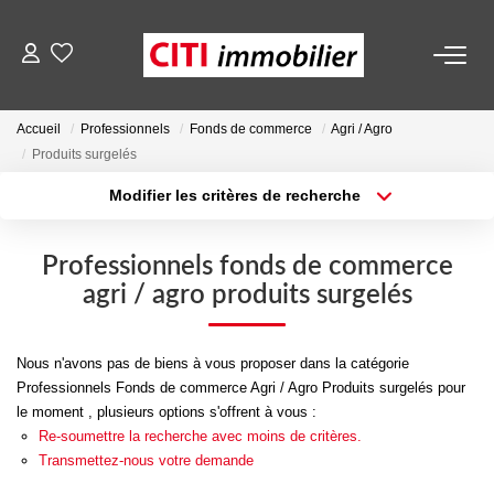
VENTES
Accueil
Professionnels
Fonds de commerce
Agri / Agro
Produits surgelés
LOCATIONS
Modifier les critères de recherche
Localisation
Type de transaction
ESTIMATION
Surface min
Type de bien
Professionnels fonds de commerce
agri / agro produits surgelés
Plus de critères
Budget max
NOS AGENCES
Créer une alerte
Nous n'avons pas de biens à vous proposer dans la catégorie
ACTUALITÉS
Professionnels Fonds de commerce Agri / Agro Produits surgelés pour
le moment , plusieurs options s'offrent à vous :
Re-soumettre la recherche avec moins de critères.
CONTACT
Transmettez-nous votre demande