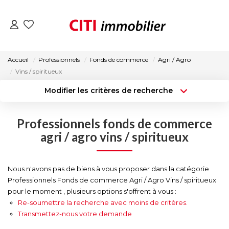
VENTES
Accueil
Professionnels
Fonds de commerce
Agri / Agro
Vins / spiritueux
LOCATIONS
Modifier les critères de recherche
Type de transaction
Localisation
Acheter
Localisation
ESTIMATION
Professionnels fonds de commerce
Type de bien
Surface min
Sélectionnez...
agri / agro vins / spiritueux
NOS AGENCES
Budget max
Plus de critères
Nous n'avons pas de biens à vous proposer dans la catégorie
ACTUALITÉS
Professionnels Fonds de commerce Agri / Agro Vins / spiritueux
Créer une alerte
pour le moment , plusieurs options s'offrent à vous :
Re-soumettre la recherche avec moins de critères.
CONTACT
Transmettez-nous votre demande