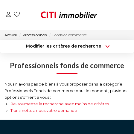
VENTES
Accueil
Professionnels
Fonds de commerce
Modifier les critères de recherche
LOCATIONS
Type de transaction
Localisation
Acheter
Localisation
Professionnels fonds de commerce
Type de bien
ESTIMATION
Surface min
Sélectionnez...
NOS AGENCES
Nous n'avons pas de biens à vous proposer dans la catégorie
Budget max
Plus de critères
Professionnels Fonds de commerce pour le moment , plusieurs
options s'offrent à vous :
Créer une alerte
ACTUALITÉS
Re-soumettre la recherche avec moins de critères.
Transmettez-nous votre demande
CONTACT