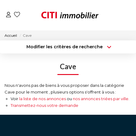
VENTES
Accueil
Cave
Modifier les critères de recherche
LOCATIONS
Type de transaction
Localisation
Acheter
Localisation
Cave
Type de bien
ESTIMATION
Surface min
Sélectionnez...
NOS AGENCES
Nous n'avons pas de biens à vous proposer dans la catégorie
Budget max
Plus de critères
Cave pour le moment , plusieurs options s'offrent à vous :
Voir
la liste de nos annonces
ou
nos annonces triées par ville.
Créer une alerte
ACTUALITÉS
Transmettez-nous votre demande
CONTACT