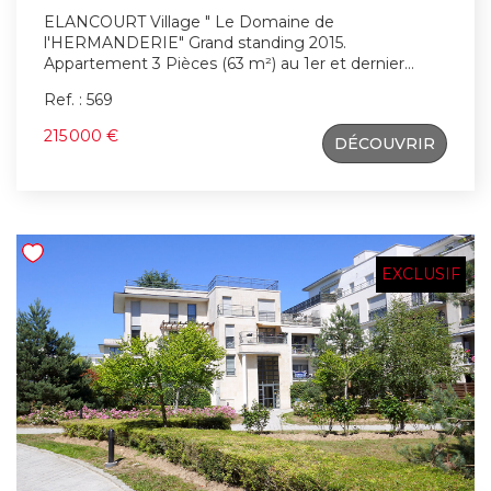
ELANCOURT Village " Le Domaine de
l'HERMANDERIE" Grand standing 2015.
Appartement 3 Pièces (63 m²) au 1er et dernier
étage. Balcon (6.35 m²) 1 Place de place de parking
Ref. : 569
couverte. Résidence privée . Chauffage Gaz
individuelle. Contactez Patrick Hervé , Agent
215 000 €
DÉCOUVRIR
commercial (RSAC Versailles 410 891 642) pour une
visite !
EXCLUSIF