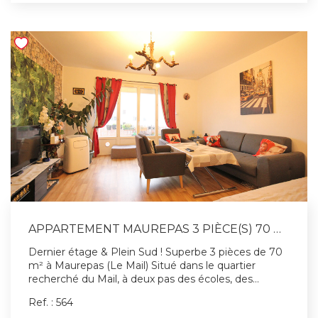
Charges : eau froide/chaude, chauffage, gardien,
ascenseur, espace vert, etc.. 3360€/an, honoraires
vendeur, 226 lots de copropriétés. COUP DE COEUR
ASSURE ! Conformément au code monétaire et
financier (art. 561.5), nous vous remercions de vous
munir de votre carte d'identité afin d'organiser une
visite.
APPARTEMENT MAUREPAS 3 PIÈCE(S) 70 M2
Dernier étage & Plein Sud ! Superbe 3 pièces de 70
m² à Maurepas (Le Mail) Situé dans le quartier
recherché du Mail, à deux pas des écoles, des
commerces et des transports, venez découvrir ce
Ref. : 564
lumineux appartement de 3 pièces en dernier étage