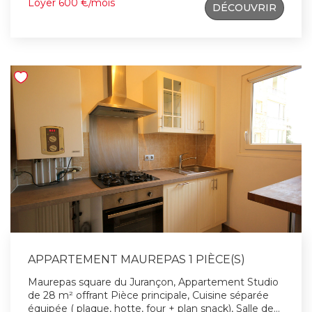
Loyer 600 €/mois
DÉCOUVRIR
contacter Vincent Gomez au 06.68.89.50.60 (Garant
obligatoire) IDEAL POUR UN ETUDIANT.
APPARTEMENT MAUREPAS 1 PIÈCE(S)
Maurepas square du Jurançon, Appartement Studio
de 28 m² offrant Pièce principale, Cuisine séparée
équipée ( plaque, hotte, four + plan snack), Salle de