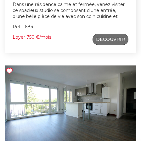
Dans une résidence calme et fermée, venez visiter
ce spacieux studio se composant d'une entrée,
d'une belle pièce de vie avec son coin cuisine et
placard, une salle d'eau avec WC. Vous disposez
Ref. : 684
également d'un parking extérieur privatif. Bus
desservant la gare de La Verrière et commerces à
Loyer 750 €/mois
DÉCOUVRIR
proximité. Renseignements et visites au
06.66.12.63.00