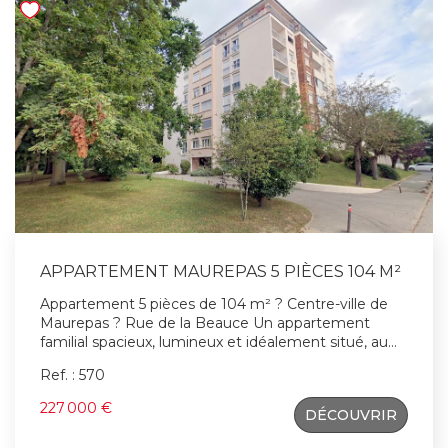
APPARTEMENT MAUREPAS 5 PIÈCES 104 M²
Appartement 5 pièces de 104 m² ? Centre-ville de
Maurepas ? Rue de la Beauce Un appartement
familial spacieux, lumineux et idéalement situé, au
coeur d'un environnement calme et verdoyant.
Ref. : 570
(Bois de Nogent) Au sein d'une résidence
recherchée, en plein centre-ville de Maurepas,
227 000 €
DÉCOUVRIR
découvrez ce bel appartement de 104 m², offrant de
généreux volumes, une distribution fonctionnelle et