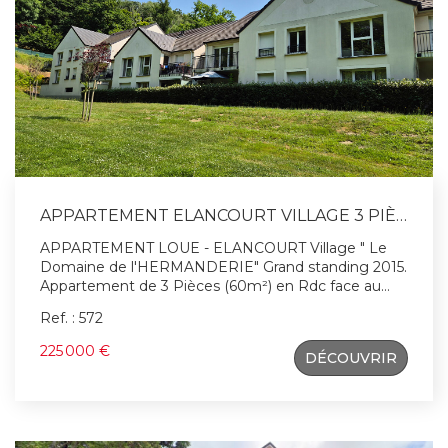
APPARTEMENT ELANCOURT VILLAGE 3 PIÈCES 60 M²
APPARTEMENT LOUE - ELANCOURT Village " Le
Domaine de l'HERMANDERIE" Grand standing 2015.
Appartement de 3 Pièces (60m²) en Rdc face au
parc orienté SUD. Balcon 7.23 m². 2 Places de places
Ref. : 572
de parking dont une couverte. Résidence privée .
Chauffage Gaz individuelle. Appartement loué :
225 000 €
DÉCOUVRIR
échéance du bail : 30/09/2027 Montant du loyer : 1
100 € CC/mois Contactez Patrick Hervé , Agent
commercial (RSAC Versailles 410 891 642) pour une
visite !