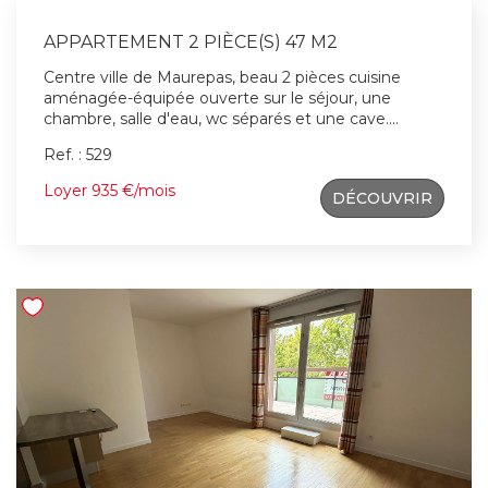
APPARTEMENT 2 PIÈCE(S) 47 M2
Centre ville de Maurepas, beau 2 pièces cuisine
aménagée-équipée ouverte sur le séjour, une
chambre, salle d'eau, wc séparés et une cave.
Appartement en très bon état. Avant la visite nous
Ref. : 529
faire parvenir les pièces nécessaires. Pour tous
renseignements 01 30 50 22 82
Loyer 935 €/mois
DÉCOUVRIR