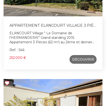
APPARTEMENT ELANCOURT VILLAGE 3 PIÈCES 62 M²
ELANCOURT Village " Le Domaine de
l'HERMANDERIE" Grand standing 2015.
Appartement 3 Pièces (62 m²) au 2ème et dernier
étage. Balcon (6.35 m²) L'appartement est neuf et
Ref. : 546
n'a jamais eu d'occupants ! ( Affaire rare !) places de
places de parking dont une couverte. Résidence
252 000 €
DÉCOUVRIR
privée . Chauffage Gaz individuelle. Contactez
Patrick Hervé ? Agent commercial (RSAC Versailles
410 891 642) pour une visite !