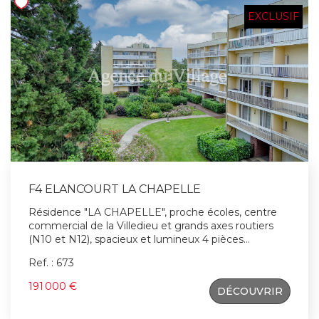
façade extérieur prévu par les propriétaires. Faibles
charges. Gare à proximité. IDEAL INVESTISSEUR.
EXCLUSIF
F4 ELANCOURT LA CHAPELLE
Résidence "LA CHAPELLE", proche écoles, centre
commercial de la Villedieu et grands axes routiers
(N10 et N12), spacieux et lumineux 4 pièces
d'environ 87m². Il offre : entrée, pièce à vivre avec
Ref. : 673
possibilité séjour double de 32m², avec cuisine semi-
ouverte (U.S. possible), 3 chambres, salle de bains,
191 000 €
DÉCOUVRIR
WC séparés et nombreux rangements. Une cave et
un parking en sous sol sécurisé complètent ce bien.