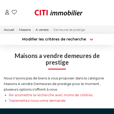
VENTES
Accueil
Maisons
A vendre
Demeures de prestige
Modifier les critères de recherche
LOCATIONS
Type de transaction
Localisation
Acheter
Localisation
Maisons a vendre demeures de
Type de bien
ESTIMATION
Surface min
Sélectionnez...
prestige
NOS AGENCES
Budget max
Plus de critères
Nous n'avons pas de biens à vous proposer dans la catégorie
Maisons A vendre Demeures de prestige pour le moment ,
Créer une alerte
ACTUALITÉS
plusieurs options s'offrent à vous :
Re-soumettre la recherche avec moins de critères.
Transmettez-nous votre demande
CONTACT