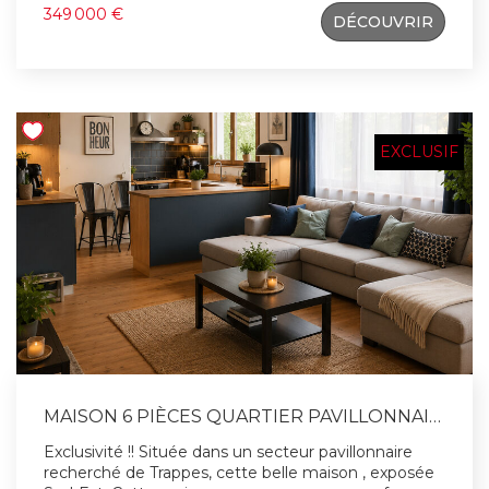
vous serez séduit par une belle entrée ouvrant sur
349 000 €
DÉCOUVRIR
un séjour spacieux d'environ 40 m², baigné de
lumière (une baie vitrée de 3.80 m) avec accès
direct au jardin exposé plein "SUD". Une cuisine
équipée fonctionnelle et un WC. - À l'étage, un palier
dessert : 3 chambres, dont une grande de 15 m²,
ainsi qu'une salle de bains avec grand Velux,
apportant confort et luminosité. Balcon attenant à 2
EXCLUSIF
chambres. Côté pratique, vous bénéficiez d'un grand
garage attenant de 20 m², avec espace chaufferie
et atelier. À l'extérieur, profitez d'un terrain clos et
arboré de + de 200 m², idéal pour les moments en
famille, avec éclairage déjà installé. Les + qui font la
différence : Toiture entièrement refaite en 2018
Tableau électrique récent Double vitrage et Velux
(2010/2013) Les travaux d'agrandissement du séjour
sont d'environ 50 000 € Écoles
(maternelle/primaire) sur place Commerces à
proximité Une maison prête à vivre, où il ne reste
plus qu'à poser vos valises ! Contact : Patrick HERVÉ,
MAISON 6 PIÈCES QUARTIER PAVILLONNAIRE
Agent Commercial - RSAC Versailles n°410 891 642
Exclusivité !! Située dans un secteur pavillonnaire
recherché de Trappes, cette belle maison , exposée