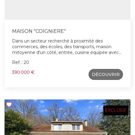
MAISON "COIGNIERE"
Dans un secteur recherché à proximité des
commerces, des écoles, des transports, maison
mitoyenne d'un côté, entrée, cuisine équipée avec
coin repas, chambre ou atelier, double-séjour avec
Ref. : 20
cheminée sur jardin, wc, à l'étage 4 chambres,
bureau, salle de bains, salle de douche à l'italienne
390 000 €
DÉCOUVRIR
récente, nombreux rangements, garage, le tout sur
un terrain de 200m² environ. maison en très bon
état.
EXCLUSIF