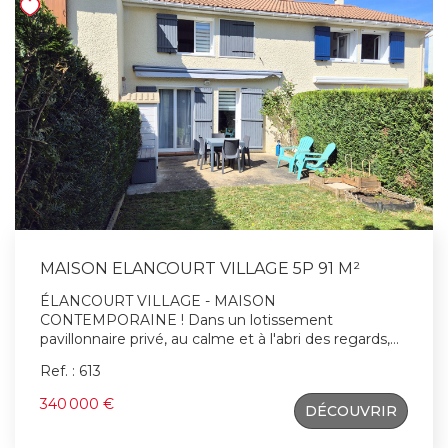
MAISON ELANCOURT VILLAGE 5P 91 M²
ÉLANCOURT VILLAGE - MAISON
CONTEMPORAINE ! Dans un lotissement
pavillonnaire privé, au calme et à l'abri des regards,
découvrez une maison contemporaine où chaque
Ref. : 613
espace respire la lumière et la convivialité. Dès
l'entrée, le ton est donné : Un séjour double
340 000 €
DÉCOUVRIR
chaleureux avec cheminée insert, parfait pour les
soirées d'hiver. Une salle à manger ouverte sur une