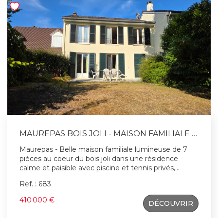
Agent commercial RCS : 5309520200029;
MAUREPAS BOIS JOLI - MAISON FAMILIALE 7 PIÈCES AU COEUR D'UNE RÉSIDENCE AVEC PISCINE ET TENNIS PRIVÉS
Maurepas - Belle maison familiale lumineuse de 7
pièces au coeur du bois joli dans une résidence
calme et paisible avec piscine et tennis privés,
proposant de vastes espaces : - Au rez-de-chaussée
Ref. : 683
: belle entrée, cuisine aménagée, lumineux
séjour/salle à manger exposé plein Sud, un garage et
410 000 €
DÉCOUVRIR
cellier. - Etage 1 : Quatre chambres dont une suite
parentale avec SdB et Toilettes, sur le palier, autre