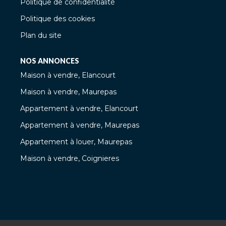
Politique de confidentialité
Contactez PATRICK HERVE, Agent Commercial
Immatriculé au RSAC de Versailles (410 891 642).
Politique des cookies
Plan du site
NOS ANNONCES
Maison à vendre, Elancourt
Maison à vendre, Maurepas
Appartement à vendre, Elancourt
Appartement à vendre, Maurepas
Appartement à louer, Maurepas
Maison à vendre, Coignieres