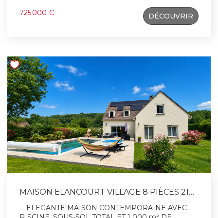
l'étage une Mezzanine qui désert 3 grandes
725 000 €
DÉCOUVRIR
Chambres, une Salle de bains, wc . Pour compléter
un Sous-Sol total aménagé offrant: Atelier, Salle tv,
Cuisine d'été, Buanderie, Stationnement 2 voitures.
Nombreux rangement. Contact: VBAUDREY 06 63
03 19 95 (RSCAC Versailles 809344898) Honoraire à
la charge vendeur. Conformément au code
monétaire et financier (art. 561.5), nous vous
remercions de vous munir de votre carte d'identité
afin d'organiser une visite. Renseignements
complémentaire nous contacter 01 30 50 22 82
Agence CITI AGENCE DU VILLAGE A VISITER
SANS PLUS TARDER ! ! !
MAISON ELANCOURT VILLAGE 8 PIÈCES 214 M²
-- ELEGANTE MAISON CONTEMPORAINE AVEC
PISCINE, SOUS-SOL TOTAL ET 1 000 m² DE