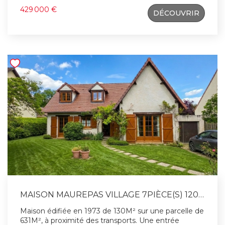
rez-de-chaussée, vous découvrirez une entrée, un
429 000 €
DÉCOUVRIR
séjour lumineux avec cheminée ouvrant sur un
balcon, une salle à manger conviviale, une cuisine
récente entièrement équipée, une salle de bains
ainsi qu'un WC indépendant. À l'étage, un palier
dessert 3 belles chambres avec placards intégrés
ainsi qu'une salle d'eau avec douche. Le sous-sol
total comprend un garage, un atelier, une buanderie,
une chaufferie et une cave, offrant de nombreux
espaces de rangement et de stockage. À l'extérieur,
vous profiterez d'un magnifique terrain clos et
arboré de plus de 1 300 m². Une allée entièrement
enrobée permet le stationnement de 3 à 4
véhicules entre le portail et la maison. Les atouts :
Cuisine récente équipée Cheminée Sous-sol total
Stationnement multiple (enrobée 2022) Terrain de
plus de 1 300 m² Environnement calme et
recherché Une maison idéale pour une famille en
quête de tranquillité et d'espace. Contact : Patrick
HERVE, Agent Commercial immatriculé au RSAC de
MAISON MAUREPAS VILLAGE 7PIÈCE(S) 120 M2
Versailles (410 891 642)
Maison édifiée en 1973 de 130M² sur une parcelle de
631M², à proximité des transports. Une entrée