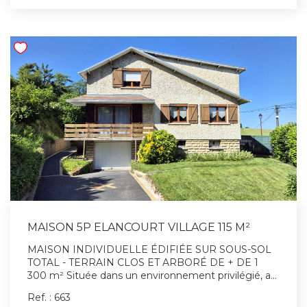
SdB et toilettes indépendants ainsi qu'un dressing. -
Etage 2 (combles aménagés) : pièce avec
nombreux rangements et deux chambres. Proximité
immédiates des écoles, commerces, infrastructures
sportives et transports. A visiter sans attendre !
MAISON 5P ELANCOURT VILLAGE 115 M²
MAISON INDIVIDUELLE ÉDIFIÉE SUR SOUS-SOL
TOTAL - TERRAIN CLOS ET ARBORÉ DE + DE 1
300 m² Située dans un environnement privilégié, au
calme, cette agréable maison individuelle vous
Ref. : 663
séduira par ses volumes et son cadre verdoyant. Au