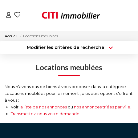
VENTES
Accueil
Locations meublées
Modifier les critères de recherche
LOCATIONS
Type de transaction
Localisation
Acheter
Localisation
Locations meublées
Type de bien
ESTIMATION
Surface min
Sélectionnez...
NOS AGENCES
Nous n'avons pas de biens à vous proposer dans la catégorie
Budget max
Plus de critères
Locations meublées pour le moment , plusieurs options s'offrent
à vous :
Créer une alerte
ACTUALITÉS
Voir
la liste de nos annonces
ou
nos annonces triées par ville.
Transmettez-nous votre demande
CONTACT