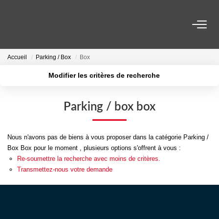
VENTES
Accueil
Parking / Box
Box
Modifier les critères de recherche
LOCATIONS
Localisation
Type de transaction
Surface min
Type de bien
Parking / box box
ESTIMATION
Plus de critères
Budget max
NOS AGENCES
Nous n'avons pas de biens à vous proposer dans la catégorie Parking /
Créer une alerte
Box Box pour le moment , plusieurs options s'offrent à vous :
Re-soumettre la recherche avec moins de critères.
ACTUALITÉS
Transmettez-nous votre demande
CONTACT