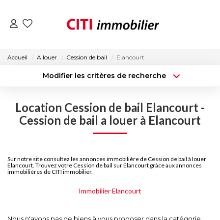
VENTES
Accueil
A louer
Cession de bail
Elancourt
Modifier les critères de recherche
LOCATIONS
Type de transaction
Localisation
Acheter
Localisation
Location Cession de bail Elancourt -
Type de bien
ESTIMATION
Surface min
Sélectionnez...
Cession de bail a louer à Elancourt
NOS AGENCES
Budget max
Plus de critères
Sur notre site consultez les annonces immobilière de Cession de bail à louer
Créer une alerte
Elancourt. Trouvez votre Cession de bail sur Elancourt grâce aux annonces
ACTUALITÉS
immobilières de CITI immobilier.
Immobilier Elancourt
CONTACT
Nous n'avons pas de biens à vous proposer dans la catégorie