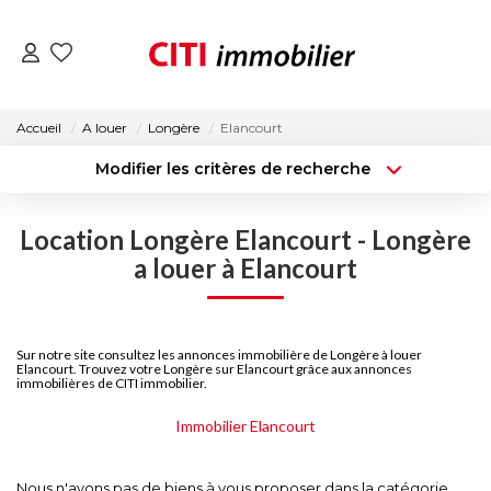
VENTES
Accueil
A louer
Longère
Elancourt
Modifier les critères de recherche
LOCATIONS
Type de transaction
Localisation
Acheter
Localisation
Location Longère Elancourt - Longère
Type de bien
ESTIMATION
Surface min
Sélectionnez...
a louer à Elancourt
NOS AGENCES
Budget max
Plus de critères
Sur notre site consultez les annonces immobilière de Longère à louer
Créer une alerte
Elancourt. Trouvez votre Longère sur Elancourt grâce aux annonces
ACTUALITÉS
immobilières de CITI immobilier.
Immobilier Elancourt
CONTACT
Nous n'avons pas de biens à vous proposer dans la catégorie