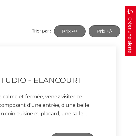
Créer une alerte
Trier par :
Prix -/+
Prix +/-
STUDIO - ELANCOURT
 calme et fermée, venez visiter ce
 composant d'une entrée, d'une belle
n coin cuisine et placard, une salle
us disposez également d'un parking
Bus desservant la gare de La Verrière et