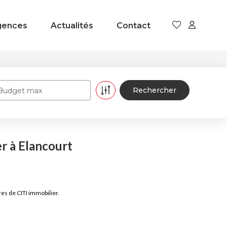
gences
Actualités
Contact
Budget max
r à Elancourt
es de CITI immobilier.