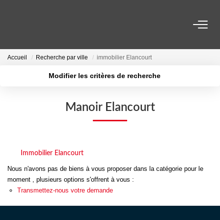
VENTES
Accueil
Recherche par ville
immobilier Elancourt
Modifier les critères de recherche
LOCATIONS
Localisation
Type de transaction
Surface min
Type de bien
Manoir Elancourt
ESTIMATION
Plus de critères
Budget max
NOS AGENCES
Créer une alerte
Immobilier Elancourt
ACTUALITÉS
Nous n'avons pas de biens à vous proposer dans la catégorie pour le
moment , plusieurs options s'offrent à vous :
Transmettez-nous votre demande
CONTACT